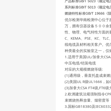
产品标准GB/T 5023《额定
系列标准GBIT 5013《额定
燃烧特性标准GB/T 1966
优尔检测华南检测中心位于
万，拥有仪器设备５００余套。
性、物理、电气特性方面的要求而
C、KEMA、PSE、KC、T
线电缆及材料相关客户。优
种类最全的实验室之一，仅燃
1.适用于美国UL/加拿大CSA
中压电缆/铠装电缆
对应的大规模燃烧等级:
(1)通用级，垂直托盘成束燃烧，
(2)美国UL R级UL1666，如C
(3)加拿大CSA FT4级,FT6
2.欧洲建筑法规强制指令CPR EN
束燃烧热释放量、烟密度等
3.国标GB18380及IEC603