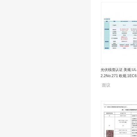
P级NFPA262，电缆
光伏线缆认证 美规:UL4
心，国内斯坦纳隧道
2.2No.271 欧规:1EC
面议
8、2pfg1169、2Pfg2
面议