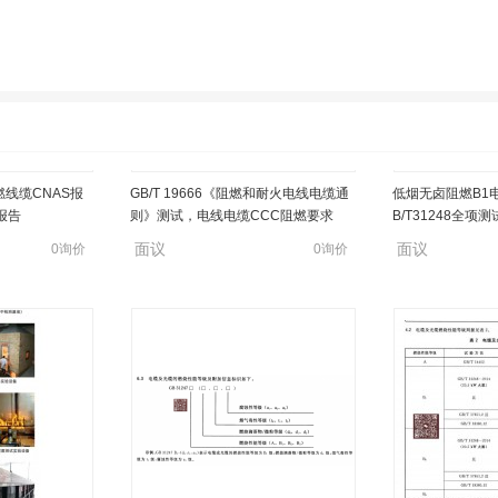
燃线缆CNAS报
GB/T 19666《阻燃和耐火电线电缆通
低烟无卤阻燃B1电线
报告
则》测试，电线电缆CCC阻燃要求
B/T31248全项测
面议
面议
0询价
0询价