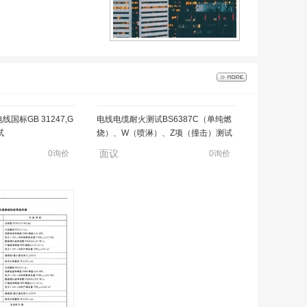
国标GB 31247,G
电线电缆耐火测试BS6387C（单纯燃
试
烧）、W（喷淋）、Z项（撞击）测试
面议
0询价
0询价