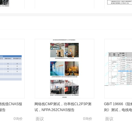
CMP燃烧测试中
GB/T31247,B1,B2,B3等级全项测试，
电缆耐火阻燃测试，
炉检测实验室
成束燃烧热释放量、烟密度测试
标ENEN50200
面议
面议
0询价
0询价
燃线缆CNAS报
GB/T 19666《阻燃和耐火电线电缆通
低烟无卤阻燃B1电线
燃线缆CNAS报
网络线CMP测试，功率线CL2P3P测
GB/T 19666
报告
则》测试，电线电缆CCC阻燃要求
B/T31248全项测
报告
试，NFPA 262CNAS报告
则》测试，电线电
面议
面议
0询价
0询价
面议
面议
0询价
0询价