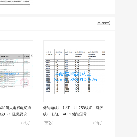
美标UL2196，欧
0询价
国标GB 31247,G
电线电缆耐火测试BS6387C（单纯燃
《阻燃和耐火电线电缆通
储能电线UL认证，UL758认证，硅胶
试
烧）、W（喷淋）、Z项（撞击）测试
缆CCC阻燃要求
线UL认证，XLPE储能型号
面议
0询价
0询价
面议
0询价
0询价