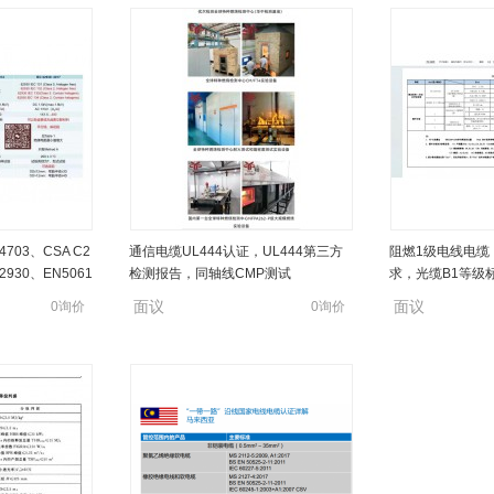
CMP燃烧测试中
GB/T31247,B1,B2,B3等级全项测试，
电缆耐火阻燃测试，
703、CSA C2
通信电缆UL444认证，UL444第三方
阻燃1级电线电缆
炉检测实验室
成束燃烧热释放量、烟密度测试
标ENEN50200
62930、EN5061
检测报告，同轴线CMP测试
求，光缆B1等级
面议
面议
0询价
0询价
642
面议
面议
0询价
0询价