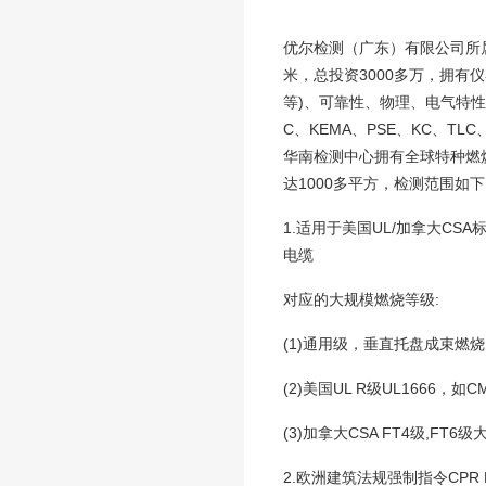
优尔检测（广东）有限公司所
米，总投资3000多万，拥有仪
等)、可靠性、物理、电气特性方面
C、KEMA、PSE、KC、T
华南检测中心拥有全球特种燃
达1000多平方，检测范围如
1.适用于美国UL/加拿大CSA标
电缆
对应的大规模燃烧等级:
(1)通用级，垂直托盘成束燃烧，如
(2)美国UL R级UL1666，如CM
(3)加拿大CSA FT4级,FT6
2.欧洲建筑法规强制指令CPR EN