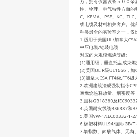
万，拥有仪器设备５００余套。
性、物理、电气特性方面的要求而
C、KEMA、PSE、KC、T
线电缆及材料相关客户。优
种类最全的实验室之一，仅燃
1.适用于美国UL/加拿大CSA
中压电缆/铠装电缆
对应的大规模燃烧等级:
(1)通用级，垂直托盘成束燃烧，
(2)美国UL R级UL1666，如C
(3)加拿大CSA FT4级,FT6
2.欧洲建筑法规强制指令CPR EN
束燃烧热释放量、烟密度等
3.国标GB18380及IEC603
4.英国耐火线缆BS6387和BS849
5.美国VW-1/IEC60332-1
6.橡塑材料UL94/国标GB/T
7.氧指数、卤酸气体、无卤