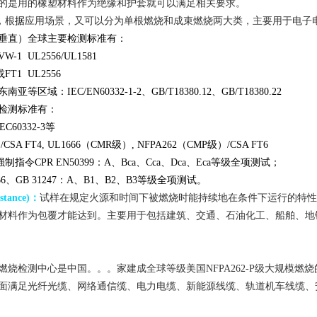
的是用的橡塑材料作为绝缘和护套就可以满足相关要求。
，根
据
应用场景，又可以分为单根燃烧和成束燃烧两大类，主要用于电子
垂直）全球主要检测标准有：
 UL2556/UL1581
1 UL2556
：IEC/EN60332-1-2、GB/T18380.12、GB/T18380.22
要检测标准有：
C60332-3等
SA FT4, UL1666（CMR级）, NFPA262（CMP级）/CSA FT6
CPR EN50399：A、Bca、Cca、Dca、
Eca
等级全项测试；
6、GB 31247：A、B1、B2、B3等级全项测试。
stance)：
试样在规定火源和时间下被燃烧时能持续地在条件下运行的特性
料作为包覆才能达到。主要用于包括建筑、‌交通、‌石油化工、‌船舶、‌地
燃烧检测中心是中国。。。家建成全球等级美国NFPA262-P级大规模
面满足光纤光缆、网络通信缆、电力电缆、新能源线缆、轨道机车线缆、