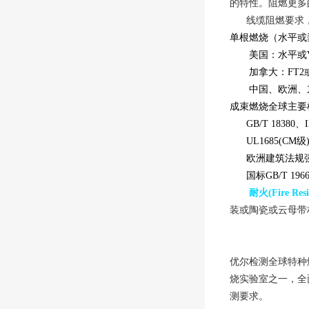
的特性。阻燃更多
线缆阻燃要求
单根燃烧（水平或
美国：水平或VW-1
加拿大：FT2或FT
中国、欧洲、东南亚等区域
成束燃烧全球主
GB/T 18380、IE
UL1685(CM级)/C
欧洲建筑法规强制指令
国标GB/T 1966
耐火(Fire Resi
装或陶瓷或云母带材
优尔检测全球特种
烧实验室之一，全
测要求。