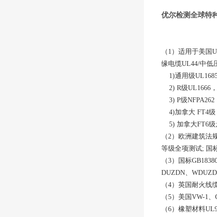
优尔检测全球特
（1）适用于美国UL
缘电缆UL44/中
1)通用级UL1685
2) R级UL1666
3) P级NFPA262
4)加拿大 FT4级 
5) 加拿大FT6级
（2）欧洲建筑法规强制
等级全项测试; 国标
（3）国标GB1838
DUZDN、WDUZDN
（4）英国耐火线缆BS
（5）美国VW-1、C
（6）橡塑材料UL9