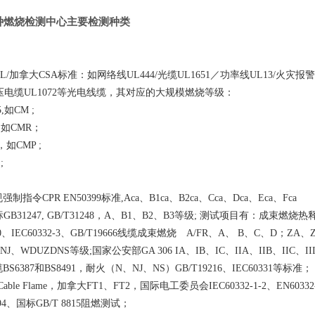
种燃烧检测中心主要检测种类
/加拿大CSA标准：如网络线UL444/光缆UL1651／功率线UL13/火灾报警线
低压电缆UL1072等光电线缆，其对应的大规模燃烧等级：
,如CM ;
，如CMR；
，如CMP ;
;
;
指令CPR EN50399标准,Aca、B1ca、B2ca、Cca、Dca、Eca、Fca
GB31247, GB/T31248，A、B1、B2、B3等级; 测试项目有：成束燃
0、IEC60332-3、GB/T19666线缆成束燃烧 A/FR、A、 B、C、D；ZA、Z
J、WDUZDNS等级;国家公安部GA 306 IA、IB、IC、IIA、IIB、IIC、III
6387和BS8491，耐火（N、NJ、NS）GB/T19216、IEC60331等标准；
able Flame，加拿大FT1、FT2，国际电工委员会IEC60332-1-2、EN6
4、国标GB/T 8815阻燃测试；